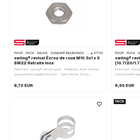
POUR :
PUCH · SACHS · ZÜNDAPP BELMONDO · CILO
17700
POUR :
PUCH · S
swiing® revival Écrou de roue M10.5x1 x 5
swiing® rev
SW22 Retraite Inox
(10.7/20/1.7
Fabricant: swiing® revival parts · Matériau: Acier chromé
Fabricant: swiin
(couramment appelé Nirosta) · Type d'écrou: Écrou
(couramment appe
hexagonal 0.5D · Type de filetage: MF10.5x1 (filetage fin) ·
Diamètre nominal
Entraînement: Six pans extérieurs · Diamètre nominal
(filetage): 10 m
8,70 EUR
6,95 EUR
(filetage): 10.5 mm · Hauteur: 5 mm · Clé de serrage: 22
mm
INOX