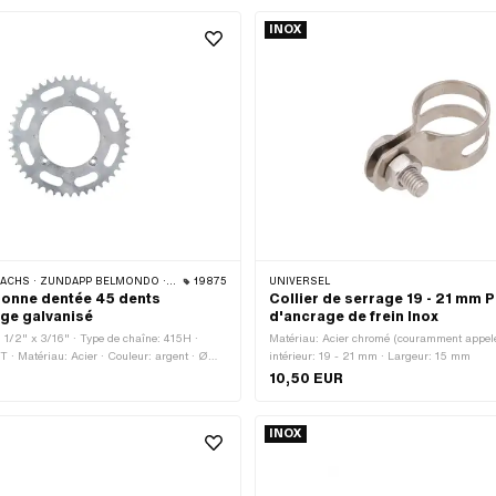
 mm · Hauteur: 26.2 mm · Profondeur du
8 mm · Clé de serrage: 10 mm
m · Clé de serrage: 17 mm
INOX
ACHS · ZÜNDAPP BELMONDO · CILO
19875
UNIVERSEL
onne dentée 45 dents
Collier de serrage 19 - 21 mm 
ge galvanisé
d'ancrage de frein Inox
: 1/2" x 3/16" · Type de chaîne: 415H ·
Matériau: Acier chromé (couramment appelé
 · Matériau: Acier · Couleur: argent · Ø
intérieur: 19 - 21 mm · Largeur: 15 mm
 · Surface: galvanisé bleu · Nombre de
10,50 EUR
Ø trou de fixation: 6.4 mm · Nombre de
on: 4 pcs · Ø cercle de perçage: 105.5 mm
INOX