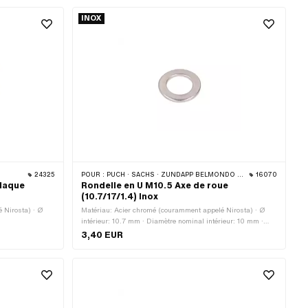
INOX
24325
POUR :
PUCH · SACHS · ZÜNDAPP BELMONDO · CILO
16070
Plaque
Rondelle en U M10.5 Axe de roue
(10.7/17/1.4) Inox
 Nirosta) · Ø
Matériau: Acier chromé (couramment appelé Nirosta) · Ø
intérieur: 10.7 mm · Diamètre nominal intérieur: 10 mm ·
Diamètre nominal (filetage): 10 mm · Ø extérieur: 17.6 mm ·
3,40 EUR
Épaisseur: 1.4 mm