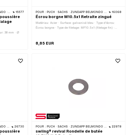
 CILO
15577
POUR :
PUCH · SACHS · ZÜNDAPP BELMONDO · CILO
16068
-poussière
Écrou borgne M10.5x1 Retraite zingué
dalage
Matériau: Acier · Surface: galvanisé bleu · Type d'écrou:
Écrou borgne · Type de filetage: MF10.5x1 (filetage fin) ·
eur: 38 mm · Ø
Diamètre nominal (filetage): 10.5 mm · Entraînement: Six
pans extérieurs · Hauteur: 22 mm
8,85 EUR
 CILO
26730
POUR :
PUCH · SACHS · ZÜNDAPP BELMONDO · CILO
22978
-poussière
swiing® revival Rondelle de butée