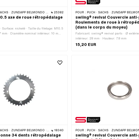
ACHS · ZÜNDAPP BELMONDO · CILO
25382
POUR :
PUCH · SACHS · ZÜNDAPP BELMONDO ·
0.5 axe de roue rétropédalage
swiing® revival Couvercle anti
Roulements de roue à rétropé
(dans le corps du moyeu)
· Surface: nickelé · Taille du filetage: M10.5
0.7 mm · Diamètre nominal intérieur: 10 mm ·
Fabricant: swiing® revival parts · Ø extéri
 (filetage): 10 mm · Ø extérieur: 21.7 mm ·
intérieur: 28 mm · Hauteur: 7.8 mm
m
15,20 EUR
ACHS · ZÜNDAPP BELMONDO · CILO
18340
POUR :
PUCH · SACHS · ZÜNDAPP BELMONDO ·
onne 34 dents rétropédalage
swiing® revival Couvercle anti