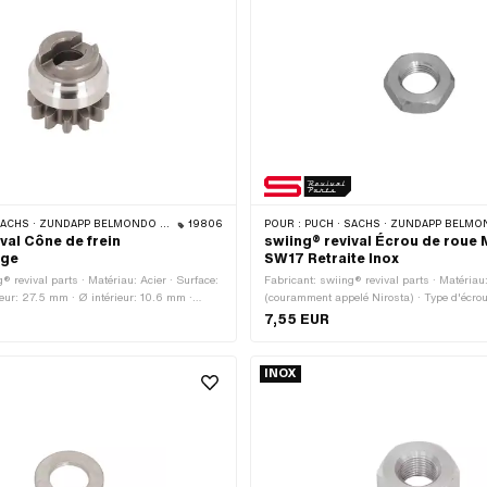
ACHS · ZÜNDAPP BELMONDO · CILO
19806
POUR :
PUCH · SACHS · ZÜNDAPP BELMONDO 
val Cône de frein
swiing® revival Écrou de roue 
age
SW17 Retraite Inox
® revival parts · Matériau: Acier · Surface:
Fabricant: swiing® revival parts · Matériau
ieur: 27.5 mm · Ø intérieur: 10.6 mm ·
(couramment appelé Nirosta) · Type d'écro
: 12 pcs · Puch numéro OEM:
hexagonal 0.5D · Type de filetage: MF10.5x1 
7,55 EUR
· Sachs N° OEM: F1514
Entraînement: Six pans extérieurs · Diamè
(filetage): 10.5 mm · Hauteur: 5 mm · Clé d
mm
INOX