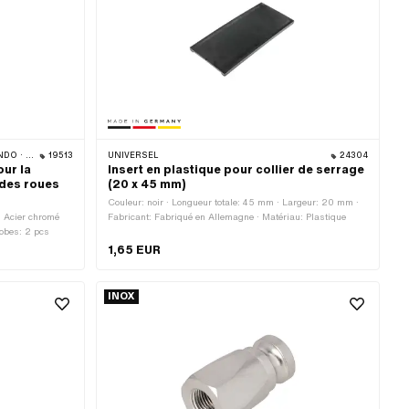
· CILO
19513
UNIVERSEL
24304
our la
Insert en plastique pour collier de serrage
 des roues
(20 x 45 mm)
Couleur: noir · Longueur totale: 45 mm · Largeur: 20 mm ·
: Acier chromé
Fabricant: Fabriqué en Allemagne · Matériau: Plastique
obes: 2 pcs
1,65 EUR
INOX