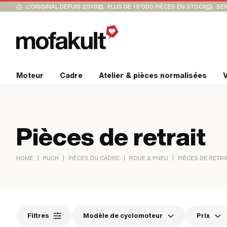
L'ORIGINAL DEPUIS 2010
PLUS DE 15'000 PIÈCES EN STOCK
SER
Moteur
Cadre
Atelier & pièces normalisées
V
Pièces de retrait
|
|
|
|
HOME
PUCH
PIÈCES DU CADRE
ROUE & PNEU
PIÈCES DE RETRA
Filtres
Modèle de cyclomoteur
Prix