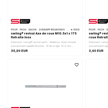
POUR :
PUCH · SACHS · ZÜNDAPP BELMONDO · CILO
15212
POUR :
PUCH · S
swiing® revival Axe de roue M10.5x1 x 175
swiing® rev
Retraite Inox
roue Retrait
Fabricant: swiing® revival parts · Matériau: Acier chromé
Fabricant: swiin
(couramment appelé Nirosta) · Ø de la tige: 10.5 mm ·
(couramment appe
Longueur de la tige: 95.6 mm · Type de filetage: MF10.5x1
intérieur: 10.7 
35,20 EUR
3,40 EUR
(filetage fin) · Longueur du filetage: 34 mm · Longueur du
Diamètre nominal
filetage: 45 mm · Longueur totale: 175 mm
Épaisseur: 1.8 