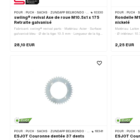
POUR :
PUCH · SACHS · ZÜNDAPP BELMONDO · CILO
10330
POUR :
PUCH · S
swiing® revival Axe de roue M10.5x1 x 175
Rondelle M1
Retraite galvanisé
nickelé
Fabricant: swiing® revival parts · Matériau: Acier · Surface:
Matériau: Laiton 
galvanisé bleu · Ø de la tige: 10.5 mm · Longueur de la tige:
· Ø intérieur: 1
95.6 mm · Type de filetage: MF10.5x1 (filetage fin) ·
Diamètre nominal
Longueur totale: 175 mm · Longueur du filetage: 34 mm ·
Épaisseur: 1 m
28,10 EUR
2,25 EUR
Longueur du filetage: 45 mm
POUR :
PUCH · SACHS · ZÜNDAPP BELMONDO · CILO
18341
POUR :
PUCH · S
ESJOT Couronne dentée 37 dents
ESJOT Cour