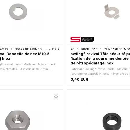
ACHS · ZÜNDAPP BELMONDO · CILO
15219
POUR :
PUCH · SACHS · ZÜNDAPP BELMONDO 
ival Rondelle de nez M10.5
swiing® revival Tôle sécurité p
) Inox
fixation de la couronne dentée
de rétropédalage Inox
g® revival parts · Matériau: Acier chromé
lé Nirosta) · Ø intérieur: 10.7 mm ·
Fabricant: swiing® revival parts · Matériau
 intérieur: 10 mm · Diamètre nominal
(couramment appelé Nirosta) · Nombre de l
m · Ø extérieur: 20 mm · Épaisseur: 1.7 mm
3,40 EUR