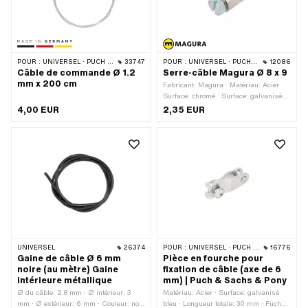
POUR :
UNIVERSEL · PUCH · SACHS · ZÜNDAPP BELMONDO · CILO
33747
POUR :
UNIVERSEL · PUCH · SACHS
12086
Câble de commande Ø 1.2
Serre-câble Magura Ø 8 x 9
mm x 200 cm
Fabricant: Magura · Matériau: Acier ·
Surface: chromé · Surface: galvanisé
bleu · Type de filetage: M4x0.7
4,00 EUR
2,35 EUR
(filetage standard) · Ø passage de
câble: 2.5 mm · Entraînement: Fente ·
Entraînement: Six pans extérieurs ·
Clé de serrage: 7 mm · Tête de vis:
Hexagonal · Ø extérieur: 8 mm ·
Longueur totale: 9 mm · Champ
d'application: Standard · Nombre de
composants: 1 pcs · Longueur du
filetage: 5 mm
UNIVERSEL
26374
POUR :
UNIVERSEL · PUCH · SACHS · PONY / CILO (BÊTA 521 & 512) · ZÜNDAPP BELMONDO
16776
Gaine de câble Ø 6 mm
Pièce en fourche pour
noire (au mètre) Gaine
fixation de câble (axe de 6
intérieure métallique
mm) | Puch & Sachs & Pony
Ø du câble: 2.8 mm · Ø intérieur: 3
Matériau: Acier · Surface: galvanisé
mm · Ø extérieur: 6 mm · Couleur: noir
bleu · Longueur totale: 30 mm · Puch