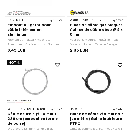
UNIVERSEL
16592
POUR :
UNIVERSEL · PUCH · SACHS · PONY / CILO (BÊTA 521 & 512) · PIAGGIO · ZÜNDAPP BELMONDO · TOMOS
10273
Embout Alligator pour
Pince de câble gaz Magura
câble intérieur en
/ pince de câble déco Ø 5 x
aluminium
6 mm
Fabricant: Alligator · Matériau:
Fabricant: Magura · Matériau: Acier ·
Aluminium · Surface: bruts · Nombre
Matériau: Laiton · Type de filetage:
de connexions: 1 pcs · Couleur: argent ·
M4x0.7 (filetage standard) · Ø
0,45 EUR
2,35 EUR
Ø intérieur: 2.2 mm · Longueur totale:
extérieur: 5 mm · Ø passage de câble:
12 mm · Ø extérieur: 3.1 - 4 mm ·
1.6 mm · Entraînement: Fente · Tête de
HOT
Nombre de composants: 1 pcs · Champ
vis: Tête bombée · Surface: nickelé ·
d'application: Standard
Longueur totale: 6 mm · Longueur du
filetage: 4 mm · Nombre de
composants: 2 pcs
POUR :
UNIVERSEL · PUCH · SACHS · PONY / CILO (BÊTA 521 & 512) · PIAGGIO · ZÜNDAPP BELMONDO · TOMOS
10174
UNIVERSEL
15478
Câble de frein Ø 1,8 mm x
Gaine de câble Ø 5 mm noir
220 cm (embout en forme
(au mètre) Gaine intérieure
de poire)
PTFE
Ø du toron: 1.8 mm · Longueur du
Unité de commande: Par mètre · Ø du