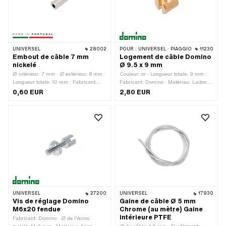
UNIVERSEL
28002
POUR :
UNIVERSEL · PIAGGIO
11230
Embout de câble 7 mm
Logement de câble Domino
nickelé
Ø 9.5 x 9 mm
Ø intérieur: 7 mm · Ø extérieur: 8 mm ·
Couleur: or · Longueur totale: 9 mm ·
Longueur totale: 10 mm · Fabricant:
Fabricant: Domino · Matériau: Laiton ·
Fabriqué au Portugal · Ø passage de
Champ d'application: Standard · Ø
0,60 EUR
2,80 EUR
câble: 3 mm · Matériau: Laiton ·
passage de câble: 4.5 mm · Ø trou de
Surface: nickelé
mamelon: 6.9 mm · Ø extérieur: 9.5
mm
UNIVERSEL
27200
UNIVERSEL
17930
Vis de réglage Domino
Gaine de câble Ø 5 mm
M6x20 fendue
Chrome (au mètre) Gaine
intérieure PTFE
Fabricant: Domino · Ø de l'écrou