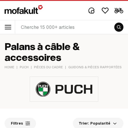
Palans à câble &
accessoires
HOME
|
PUCH
|
PIÈCES DU CADRE
|
GUIDONS & PIÈCES RAPPORTÉES
|
Filtres
Trier:
Popularité