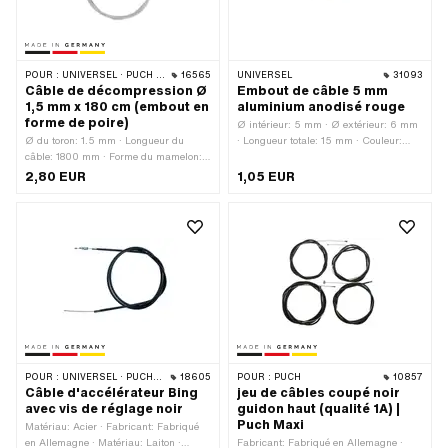
POUR :
UNIVERSEL · PUCH · SACHS · PONY / CILO (BÊTA 521 & 512) · PIAGGIO · ZÜNDAPP BELMONDO
16565
UNIVERSEL
31093
Câble de décompression Ø
Embout de câble 5 mm
1,5 mm x 180 cm (embout en
aluminium anodisé rouge
forme de poire)
Ø intérieur: 5 mm · Ø extérieur: 6 mm
Ø du toron: 1.5 mm · Longueur du
· Longueur totale: 15 mm · Couleur:
câble: 1800 mm · Forme du mamelon:
rouge · Ø passage de câble: 1.9 mm ·
ampoules · Ø du mamelon: 3.3 mm · Ø
Matériau: Aluminium · Surface:
2,80 EUR
1,05 EUR
du mamelon: 5 mm · Longueur
anodisé
mamelon: 7 mm · Fabricant: Fabriqué
en Allemagne · Matériau: Acier ·
Surface: galvanisé bleu · Champ
d'application: Standard · Pony numéro
OEM: P0919
POUR :
UNIVERSEL · PUCH · SACHS · ZÜNDAPP BELMONDO
18605
POUR :
PUCH
10857
Câble d'accélérateur Bing
jeu de câbles coupé noir
avec vis de réglage noir
guidon haut (qualité 1A) |
Puch Maxi
Matériau: Acier · Fabricant: Fabriqué
en Allemagne · Matériau: Laiton ·
Fabricant: Fabriqué en Allemagne ·