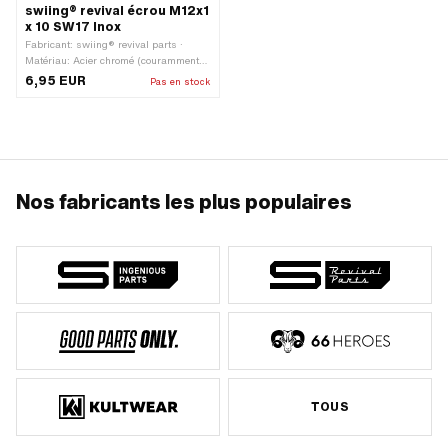
swiing® revival écrou M12x1
x 10 SW17 Inox
Fabricant: swiing® revival parts ·
Matériau: Acier chromé (couramment
appelé Nirosta) · Type de filetage:
6,95 EUR
Pas en stock
MF12x1 (filetage fin) · Type d'écrou:
Écrou hexagonal · Diamètre nominal
(filetage): 12 mm · Entraînement: Six
pans extérieurs · Hauteur: 10 mm · Clé
de serrage: 17 mm · Classe de
résistance: 8
Nos fabricants les plus populaires
TOUS