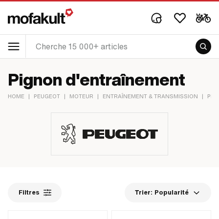
Pignon d'entraînement
HOME
|
PEUGEOT
|
MOTEUR
|
ENTRAÎNEMENT & TRANSMISSION
|
PIG
Filtres
Trier:
Popularité