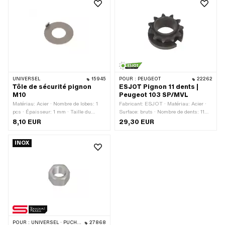
UNIVERSEL
15945
POUR :
PEUGEOT
22262
Tôle de sécurité pignon
ESJOT Pignon 11 dents |
M10
Peugeot 103 SP/MVL
Matériau: Acier · Nombre de lobes: 1
Fabricant: ESJOT · Matériau: Acier ·
pcs · Épaisseur: 1 mm · Taille du
Surface: bruts · Nombre de dents: 11
filetage: M10 · Diamètre nominal
pcs · Ø intérieur: 28 mm · Type de
8,10 EUR
29,30 EUR
(filetage): 10 mm · Ø intérieur: 12 mm ·
logement: clavetage · Épaisseur totale:
Ø extérieur: 24.8 mm
23.8 mm
INOX
POUR :
UNIVERSEL · PUCH · SACHS
27868