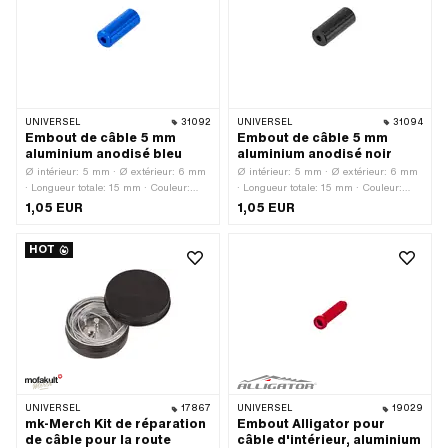
galvanisé bleu · Longueur totale: 14
mm · Longueur totale: 20 mm · Clé de
serrage: 5 mm · Clé de serrage: 6 mm
· Longueur du filetage: 6.5 mm ·
Champ d'application: Standard
UNIVERSEL
31092
UNIVERSEL
31094
Embout de câble 5 mm
Embout de câble 5 mm
aluminium anodisé bleu
aluminium anodisé noir
Ø intérieur: 5 mm · Ø extérieur: 6 mm
Ø intérieur: 5 mm · Ø extérieur: 6 mm
· Longueur totale: 15 mm · Couleur:
· Longueur totale: 15 mm · Couleur:
bleu · Ø passage de câble: 1.9 mm ·
noir · Ø passage de câble: 1.9 mm ·
1,05 EUR
1,05 EUR
Matériau: Aluminium · Surface:
Matériau: Aluminium · Surface:
anodisé
anodisé
HOT
UNIVERSEL
17867
UNIVERSEL
19029
mk-Merch Kit de réparation
Embout Alligator pour
de câble pour la route
câble d'intérieur, aluminium