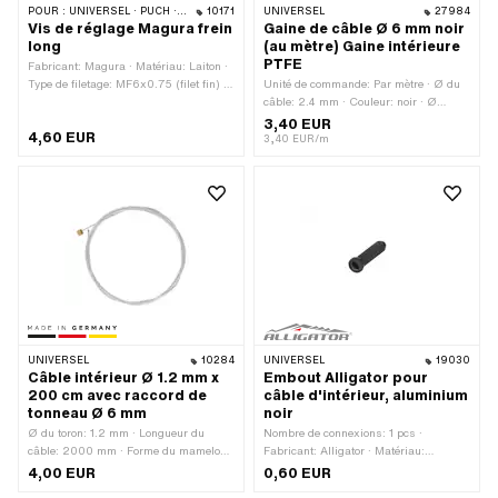
POUR :
UNIVERSEL · PUCH · SACHS · ZÜNDAPP BELMONDO · CILO
10171
UNIVERSEL
27984
Vis de réglage Magura frein
Gaine de câble Ø 6 mm noir
long
(au mètre) Gaine intérieure
PTFE
Fabricant: Magura · Matériau: Laiton ·
Type de filetage: MF6x0.75 (filet fin) ·
Unité de commande: Par mètre · Ø du
Couleur: argent · Entraînement: Vis
câble: 2.4 mm · Couleur: noir · Ø
moletée · Surface: nickelé · Longueur
extérieur: 6 mm · Ø intérieur: 2.6 mm ·
3,40 EUR
4,60 EUR
totale: 47 mm · Longueur totale: 65
Revêtement: PTFE (couramment connu
3,40 EUR/m
mm · Ø tête extérieure: 9.1 mm · Ø de
sous le nom de Téflon) · Longueur
la tige: 6 mm · Longueur de la tige: 11
totale: 1000 mm
mm · Longueur du filetage: 24 mm
UNIVERSEL
10284
UNIVERSEL
19030
Câble intérieur Ø 1.2 mm x
Embout Alligator pour
200 cm avec raccord de
câble d'intérieur, aluminium
tonneau Ø 6 mm
noir
Ø du toron: 1.2 mm · Longueur du
Nombre de connexions: 1 pcs ·
câble: 2000 mm · Forme du mamelon:
Fabricant: Alligator · Matériau:
Tonneau (transversal) · Ø du
Aluminium · Couleur: noir · Ø
4,00 EUR
0,60 EUR
mamelon: 6 mm · Longueur mamelon:
extérieur: 2.9 - 4.1 mm · Ø intérieur: