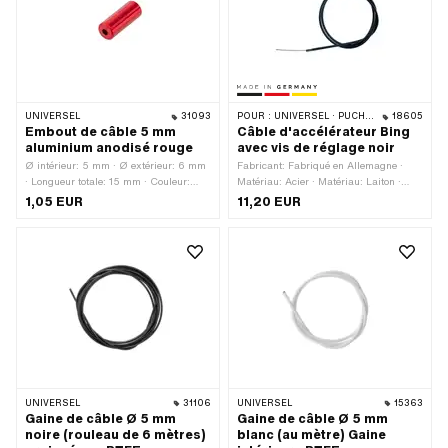
OEM: P0919
UNIVERSEL
31093
POUR :
UNIVERSEL · PUCH · SACHS · ZÜNDAPP BELMONDO
18605
Embout de câble 5 mm
Câble d'accélérateur Bing
aluminium anodisé rouge
avec vis de réglage noir
Ø intérieur: 5 mm · Ø extérieur: 6 mm
Fabricant: Fabriqué en Allemagne ·
· Longueur totale: 15 mm · Couleur:
Matériau: Acier · Matériau: Laiton ·
rouge · Ø passage de câble: 1.9 mm ·
Matériau: Plastique · Nombre: 1 pcs ·
1,05 EUR
11,20 EUR
Matériau: Aluminium · Surface:
Couleur: noir · Ø du toron: 1.2 mm ·
anodisé
Longueur de l'enveloppe extérieure:
1120 mm · Forme du mamelon:
Cylindre · Longueur totale: 1240 mm
UNIVERSEL
31106
UNIVERSEL
15363
Gaine de câble Ø 5 mm
Gaine de câble Ø 5 mm
noire (rouleau de 6 mètres)
blanc (au mètre) Gaine