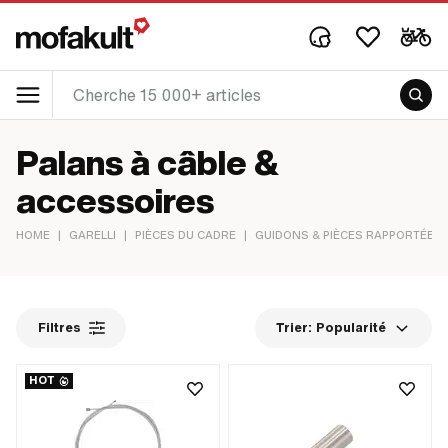
Palans à câble &
accessoires
HOME
|
GARELLI
|
PIÈCES DU CADRE
|
GUIDONS & PIÈCES RAPPORTÉES
Filtres
Trier:
Popularité
HOT