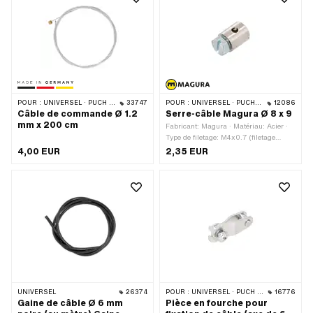
clé Vis: 8 mm · Longueur du filetage:
24 mm · Longueur totale: 34 mm
POUR :
UNIVERSEL · PUCH · SACHS · ZÜNDAPP BELMONDO · CILO
33747
POUR :
UNIVERSEL · PUCH · SACHS
12086
Câble de commande Ø 1.2
Serre-câble Magura Ø 8 x 9
mm x 200 cm
Fabricant: Magura · Matériau: Acier ·
Type de filetage: M4x0.7 (filetage
standard) · Ø extérieur: 8 mm · Ø
4,00 EUR
2,35 EUR
passage de câble: 2.5 mm ·
Entraînement: Fente · Entraînement:
Six pans extérieurs · Tête de vis:
Hexagonal · Surface: chromé · Surface:
galvanisé bleu · Longueur totale: 9 mm
· Clé de serrage: 7 mm · Longueur du
filetage: 5 mm · Nombre de
composants: 1 pcs · Champ
d'application: Standard
UNIVERSEL
26374
POUR :
UNIVERSEL · PUCH · SACHS · PONY / CILO (BÊTA 521 & 512) · ZÜNDAPP BELMONDO
16776
Gaine de câble Ø 6 mm
Pièce en fourche pour