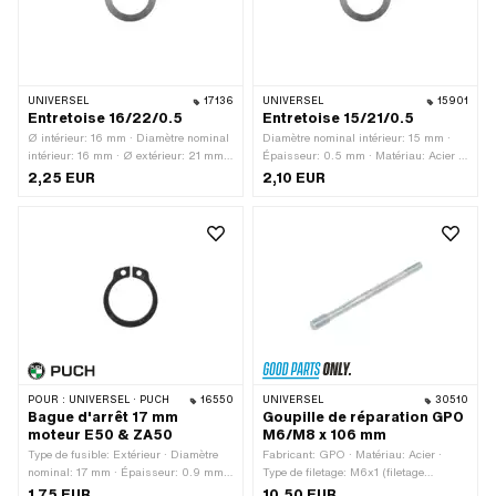
UNIVERSEL
17136
UNIVERSEL
15901
Entretoise 16/22/0.5
Entretoise 15/21/0.5
Ø intérieur: 16 mm · Diamètre nominal
Diamètre nominal intérieur: 15 mm ·
intérieur: 16 mm · Ø extérieur: 21 mm ·
Épaisseur: 0.5 mm · Matériau: Acier ·
Épaisseur: 0.5 mm · Matériau: Acier ·
Ø extérieur: 21 mm · Ø intérieur: 15
2,25 EUR
2,10 EUR
Surface: nu / huilé
mm · Surface: nu / huilé
POUR :
UNIVERSEL · PUCH
16550
UNIVERSEL
30510
Bague d'arrêt 17 mm
Goupille de réparation GPO
moteur E50 & ZA50
M6/M8 x 106 mm
Type de fusible: Extérieur · Diamètre
Fabricant: GPO · Matériau: Acier ·
nominal: 17 mm · Épaisseur: 0.9 mm ·
Type de filetage: M6x1 (filetage
Lieu d'utilisation: Embrayage ·
standard) · Type de filetage: M8x1.25
1,75 EUR
10,50 EUR