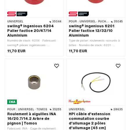
UNIVERSEL
35044
POUR :
UNIVERSEL · PUCH · SACHS · PONY / CILO (BÊTA 521 & 512) · TOMOS
35045
swiing® ingenious 6204
swiing® ingenious 6201
Palier factice 20/47/14
Palier factice 12/32/10
Aluminium
Aluminium
Numéro de stock: 6204 · Fabricant:
Type de palier: roulements rainurés à
swiing® pièces ingénieuses ·
billes · Numéro de stock: 6201 ·
Matériau: Aluminium · Surface:
Fabricant: swiing® pièces ingénieuses
11,70 EUR
11,70 EUR
anodisé · Type de palier: roulements
· Champ d'application: Accessoires
rainurés à billes · Largeur: 14 mm · Ø
d'atelier · Champ d'application: Outils
intérieur: 20 mm · Ø extérieur: 47 mm
spéciaux · Matériau: Aluminium ·
· Champ d'application: Accessoires
Surface: anodisé · Ø intérieur: 12 mm ·
d'atelier · Champ d'application: Outils
Ø extérieur: 32 mm · Largeur: 10 mm
spéciaux
POUR :
UNIVERSEL · TOMOS
35255
UNIVERSEL
28635
Roulement à aiguilles INA
HPI câble d'extension
16/20.7/14.2 Arbre de
commutation courbe
pignon | Tomos
d'allumage 2 pôles
d'allumage (45 cm)
Fabricant: INA · Cage de roulement: