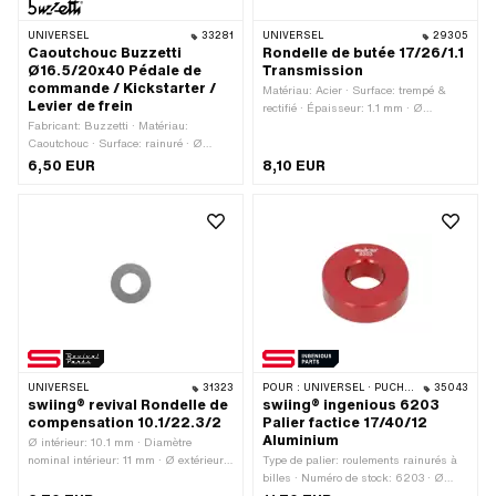
UNIVERSEL
33281
UNIVERSEL
29305
Caoutchouc Buzzetti
Rondelle de butée 17/26/1.1
Ø16.5/20x40 Pédale de
Transmission
commande / Kickstarter /
Matériau: Acier · Surface: trempé &
Levier de frein
rectifié · Épaisseur: 1.1 mm · Ø
Fabricant: Buzzetti · Matériau:
intérieur: 17 mm · Ø extérieur: 26 mm
Caoutchouc · Surface: rainuré · Ø
intérieur: 7.1 mm · Ø extérieur: 16.5
6,50 EUR
8,10 EUR
mm · Ø extérieur: 20 mm · Longueur
totale: 40 mm · Couleur: noir
UNIVERSEL
31323
POUR :
UNIVERSEL · PUCH · TOMOS · CILO
35043
swiing® revival Rondelle de
swiing® ingenious 6203
compensation 10.1/22.3/2
Palier factice 17/40/12
Aluminium
Ø intérieur: 10.1 mm · Diamètre
nominal intérieur: 11 mm · Ø extérieur:
Type de palier: roulements rainurés à
22.3 mm · Épaisseur: 2 mm ·
billes · Numéro de stock: 6203 · Ø
Tolérance: DIN 988 (-0,03 mm) ·
intérieur: 17 mm · Ø extérieur: 40 mm ·