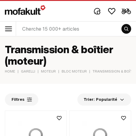
Transmission & boîtier
(moteur)
HOME
|
GARELLI
|
MOTEUR
|
BLOC MOTEUR
|
TRANSMISSION & BOÎTIE
Filtres
Trier:
Popularité