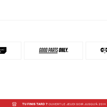
TU FINIS TARD ?
OUVERT LE JEUDI SOIR JUSQU'À 20 H