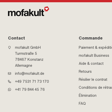
Contact
Commande
mofakult GmbH
Paiement & expédit
Turmstraße 5
mofakult Business
78467 Konstanz
Aide & contact
Allemagne
Retours
info@mofakult.de
Résilier le contrat
+49 7531 71 73 170
Conditions de rétra
+41 79 844 45 76
Élimination
FAQ