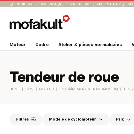
L'ORIGINAL DEPUIS 2010
PLUS DE 15'000 PIÈCES EN STOCK
SER
Moteur
Cadre
Atelier & pièces normalisées
V
Tendeur de roue
|
|
|
|
HOME
DKW
MOTEUR
ENTRAÎNEMENT & TRANSMISSION
TEND
Filtres
Modèle de cyclomoteur
Prix