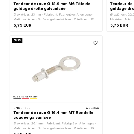
Tendeur de roue Ø 12.9 mm M6 Tôle de
Tendeur de 
guidage droite galvanisée
guidage dro
Ø extérieur: 23 mm · Fabricant: Fabriqué en Allemagne ·
Ø extérieur: 22.
Matériau: Acier · Surface: galvanisé bleu · Ø intérieur: 12.9
Matériau: Acier ·
mm · Longueur totale: 61.7 mm · Type de filetage: M6x1
mm · Longueur to
5,75 EUR
5,75 EUR
(filetage standard) · Longueur du filetage: 27.6 mm
(filetage standa
NOS
UNIVERSEL
36864
Tendeur de roue Ø 16.4 mm M7 Rondelle
coudée galvanisée
Ø extérieur: 26.1 mm · Fabricant: Fabriqué en Allemagne ·
Matériau: Acier · Surface: galvanisé bleu · Ø intérieur: 16.4
mm · Longueur totale: 70.3 mm · Type de filetage: M7x1