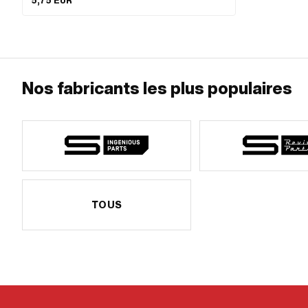
5,75 EUR
(filetage standard) · Coude (décalage): 2.5 mm · Longueur
du filetage: 31.6 mm
Nos fabricants les plus populaires
TOUS