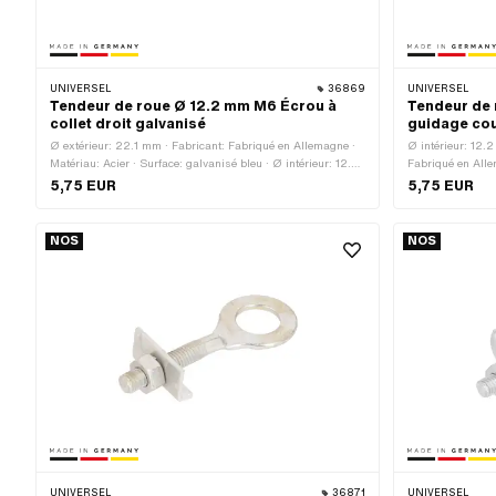
UNIVERSEL
36869
UNIVERSEL
Tendeur de roue Ø 12.2 mm M6 Écrou à
Tendeur de 
collet droit galvanisé
guidage co
Ø extérieur: 22.1 mm · Fabricant: Fabriqué en Allemagne ·
Ø intérieur: 12.
Matériau: Acier · Surface: galvanisé bleu · Ø intérieur: 12.2
Fabriqué en Alle
mm · Longueur totale: 68.3 mm · Type de filetage: M6x1
standard) · Long
5,75 EUR
5,75 EUR
(filetage standard) · Longueur du filetage: 35 mm
67.4 mm · Matéri
(décalage): 2 m
NOS
NOS
UNIVERSEL
36871
UNIVERSEL