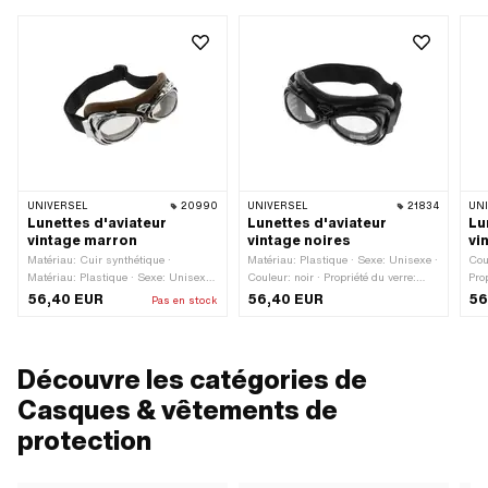
UNIVERSEL
20990
UNIVERSEL
21834
UN
Lunettes d'aviateur
Lunettes d'aviateur
Lu
vintage marron
vintage noires
vi
Matériau: Cuir synthétique ·
Matériau: Plastique · Sexe: Unisexe ·
Cou
Matériau: Plastique · Sexe: Unisexe ·
Couleur: noir · Propriété du verre:
Pro
Couleur: marron · Propriété du verre:
Anti-buée · Propriété du verre: Filtre
Pro
56,40 EUR
56,40 EUR
56
Pas en stock
Anti-buée · Propriété du verre: Filtre
UV 400 · Propriété du verre: teinté
Prop
UV 400 · Propriété du verre: teinté
Découvre les catégories de
Casques & vêtements de
protection