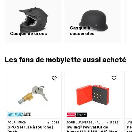
Casque à
Casque de cross
casseroles
C
Les fans de mobylette aussi acheté
POUR :
PUCH
10081
POUR :
UNIVERSEL · PUCH · SACHS
17986
UN
GPO Serrure à fourche |
swiing® revival Kit de
Pe
Puch
buses M3.5 (58 - 68) Bing
re