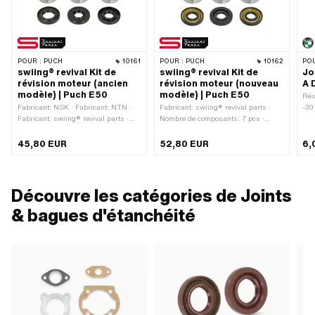
POUR :
PUCH
10161
POUR :
PUCH
10162
POU
swiing® revival Kit de
swiing® revival Kit de
Jo
révision moteur (ancien
révision moteur (nouveau
A 
modèle) | Puch E50
modèle) | Puch E50
Rés
Fabricant: NSK · Fabricant: NTN ·
Fabricant: swiing® revival parts ·
-30
Fabricant: swiing® revival parts ·
Nombre de composants: 7 pcs ·
lèv
Nombre de composants: 7 pcs ·
Champ d'application: Tuning
ext
Champ d'application: Standard
lèvr
45,80 EUR
52,80 EUR
6,
mm 
7 m
NB
Découvre les catégories de Joints
& bagues d'étanchéité