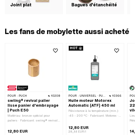
Joint plat
Bagues d'étanchéité
J
Les fans de mobylette aussi acheté
HOT
POUR :
PUCH
10208
POUR :
UNIVERSEL · PUCH · SACHS · TOMOS · BYE BIKE
10366
POU
swiing® revival palier
Huile moteur Motorex
Jo
lisse panier d'embrayage
Automatic (ATF) 450 ml
22
| Puch E50
vi
Résistance à la température (min.):
Matériau: bronze spécial pour
-45 - 200 °C · Fabricant: Motorex ·
Lieu
paliers · Fabricant: swiing® revival
Contenu: 450 ml · Type de
Rés
parts · Diamètre nominal intérieur:
transmission: Automate · Champ
-30
12,80 EUR
15 mm · Ø intérieur: 15 mm · Ø
d'application: Lubrification de la
lèv
12,80 EUR
14
28,44 EUR/l
extérieur: 17 mm · Hauteur totale:
boîte de vitesses avec embrayage ·
ext