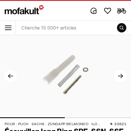
POUR :
PUCH · SACHS · ZÜNDAPP BELMONDO · ILO / JLO · KREIDLER
23621