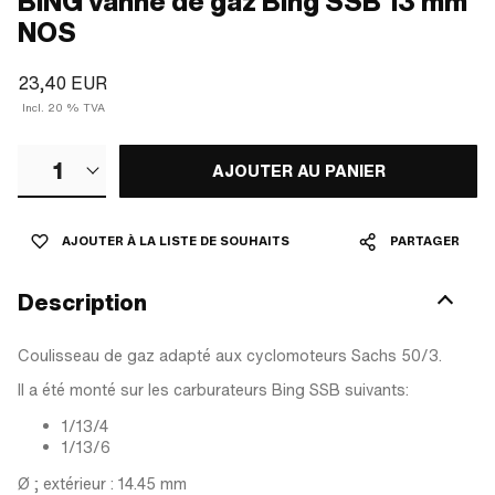
BING vanne de gaz Bing SSB 13 mm
NOS
23,40 EUR
Incl. 20 % TVA
1
AJOUTER AU PANIER
AJOUTER À LA LISTE DE SOUHAITS
PARTAGER
Description
Coulisseau de gaz adapté aux cyclomoteurs Sachs 50/3.
Il a été monté sur les carburateurs Bing SSB suivants:
1/13/4
1/13/6
Ø ; extérieur : 14.45 mm