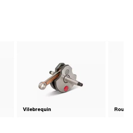
Vilebrequin
Roulem