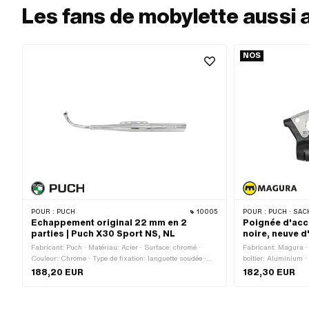
Les fans de mobylette aussi 
NOS
POUR :
PUCH
10005
POUR :
PUCH · SACHS · PONY / C
Echappement original 22 mm en 2
Poignée d'acc
parties | Puch X30 Sport NS, NL
noire, neuve d
Fabricant: Puch · Matériau: Acier · Surface: chromé ·
Fabricant: Magura ·
Couleur: Chrome · Type de fixation: languette soudée ·
boîtier: Aluminium ·
Nombre de points de fixation: 4 pcs · Ø extérieur du tube
Surface: verni · Coul
188,20 EUR
182,30 EUR
de flamme: 22 mm · Fixation du tube de flamme: Bride
Longueur totale: 177