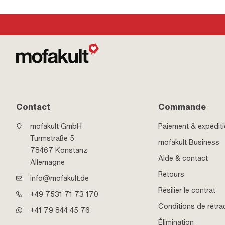
Contact
Commande
mofakult GmbH
Paiement & expédit
Turmstraße 5
mofakult Business
78467 Konstanz
Aide & contact
Allemagne
Retours
info@mofakult.de
Résilier le contrat
+49 7531 71 73 170
Conditions de rétra
+41 79 844 45 76
Élimination