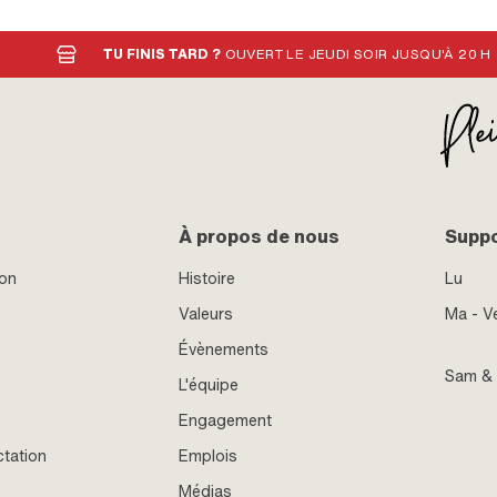
les trous: 50 mm · Type de filetage: M5x0.8 (filet
standard)
TU FINIS TARD ?
OUVERT LE JEUDI SOIR JUSQU'À 20 H
À propos de nous
Supp
ion
Histoire
Lu
Valeurs
Ma - V
Évènements
Sam &
L'équipe
Engagement
ctation
Emplois
Médias