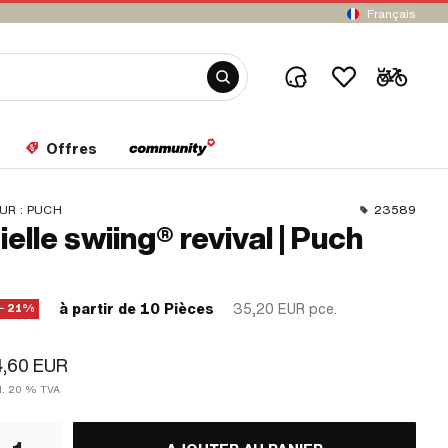
Français
Offres
UR :
PUCH
23589
ielle swiing® revival | Puch
à partir de 10 Pièces
35,20 EUR
pce.
− 21%
4,60 EUR
cl. 20 % TVA