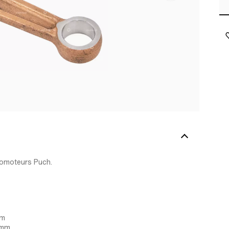
lomoteurs Puch.
mm
9 mm