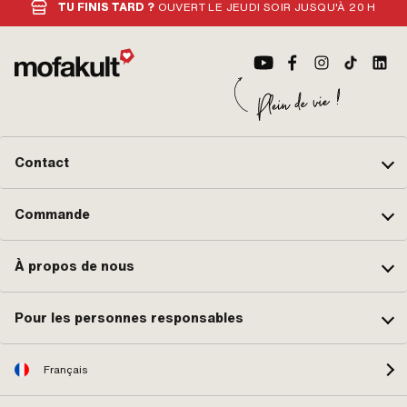
mm · Longueur mamelon: 5 mm
TU FINIS TARD ?
OUVERT LE JEUDI SOIR JUSQU'À 20 H
Contact
Commande
À propos de nous
Pour les personnes responsables
Français