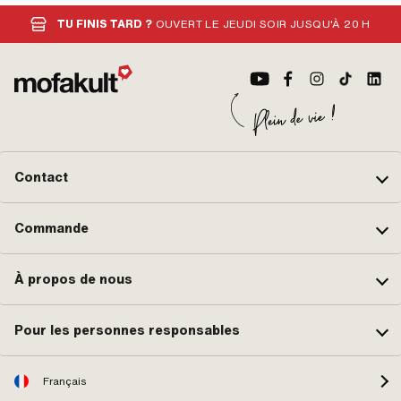
090 000
Largeur: 7 mm · Ø extérieur: 33 mm
Ann
8 m
TU FINIS TARD ?
OUVERT LE JEUDI SOIR JUSQU'À 20 H
Lai
Sta
épa
Sac
Contact
Commande
À propos de nous
Pour les personnes responsables
Français