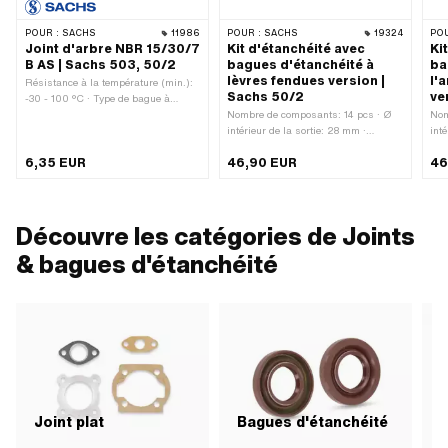
POUR :
SACHS
11986
POUR :
SACHS
19324
POU
Joint d'arbre NBR 15/30/7
Kit d'étanchéité avec
Ki
B AS | Sachs 503, 50/2
bagues d'étanchéité à
ba
lèvres fendues version |
l'
Résistance à la température (min.):
Sachs 50/2
ve
-30 - 100 °C · Type de bague à
lèvres: B - Avec enveloppe extérieure
Nombre de composants: 14 pcs · Ø
Nom
en tôle / une lèvre d'étanchéité. · Ø
intérieur de la sortie: 28 mm ·
int
intérieur: 15 mm · Ø extérieur: 30
Distance entre les trous de l'entrée:
Dis
6,35 EUR
46,90 EUR
46
mm · Fabricant: Sachs · Largeur: 7
31 mm · Schéma des trous [mm]: 60
31 
mm · Matériau: NBR · Pony numéro
x 40 · Champ d'application:
l'e
OEM: A1830 · Sachs N° OEM: 0250
Standard · Pony numéro OEM:
tro
090 000
A2582 · Sachs N° OEM: 0286 156
d'a
001
num
Découvre les catégories de Joints
OEM
& bagues d'étanchéité
Joint plat
Bagues d'étanchéité
J