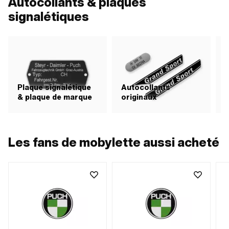
Autocollants & plaques
signalétiques
Plaque signalétique
Autocollants
& plaque de marque
originaux
A
Les fans de mobylette aussi acheté