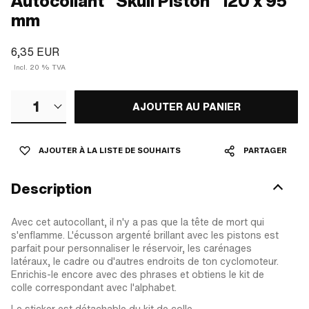
Autocollant "Skull Piston" 120 x 95
mm
6,35 EUR
Incl. 20 % TVA
1
AJOUTER AU PANIER
AJOUTER À LA LISTE DE SOUHAITS
PARTAGER
Description
Avec cet autocollant, il n'y a pas que la tête de mort qui
s'enflamme. L'écusson argenté brillant avec les pistons est
parfait pour personnaliser le réservoir, les carénages
latéraux, le cadre ou d'autres endroits de ton cyclomoteur.
Enrichis-le encore avec des phrases et obtiens le kit de
colle correspondant avec l'alphabet.
Le sticker est détachable du kit de colle.