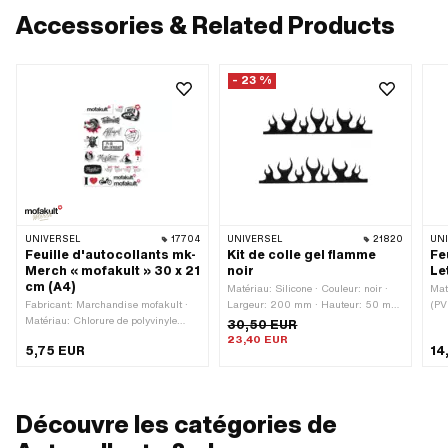
Accessories & Related Products
- 23 %
UNIVERSEL
17704
UNIVERSEL
21820
UN
Feuille d'autocollants mk-
Kit de colle gel flamme
Fe
Merch « mofakult » 30 x 21
noir
Le
cm (A4)
Matériau: Silicone · Couleur: noir ·
Mat
Fabricant: Marchandise mofakult ·
Largeur: 200 mm · Hauteur: 50 mm
(PV
Matériau: Chlorure de polyvinyle
· Composition du verso: Colle · Lieu
240
30,50 EUR
(PVC) · Surface: mat · Lieu
d'utilisation: Universel ·
Coll
23,40 EUR
5,75 EUR
14
d'utilisation: Universel · Couleur:
Transferfolie: Non
Tra
blanc · Couleur: noir · Couleur: rouge
· Largeur: 210 mm · Composition du
verso: Colle · Hauteur: 297 mm ·
Découvre les catégories de
Transferfolie: Non