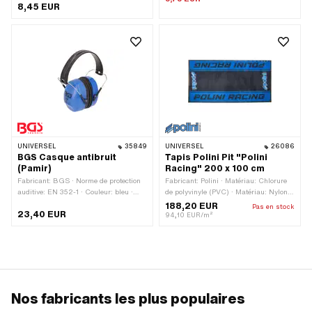
8,45 EUR
UNIVERSEL
35849
UNIVERSEL
26086
BGS Casque antibruit
Tapis Polini Pit "Polini
(Pamir)
Racing" 200 x 100 cm
Fabricant: BGS · Norme de protection
Fabricant: Polini · Matériau: Chlorure
auditive: EN 352-1 · Couleur: bleu ·
de polyvinyle (PVC) · Matériau: Nylon ·
Couleur: noir · Champ d'application:
Couleur: bleu · Couleur: noir · Largeur:
188,20 EUR
Pas en stock
23,40 EUR
Sécurité
1000 mm · Longueur totale: 2000 mm
94,10 EUR/m²
Nos fabricants les plus populaires