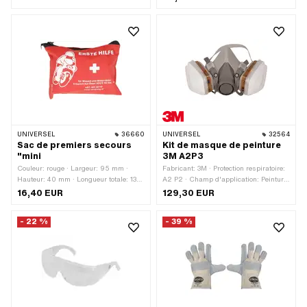
UNIVERSEL
36660
UNIVERSEL
32564
Sac de premiers secours
Kit de masque de peinture
"mini
3M A2P3
Couleur: rouge · Largeur: 95 mm ·
Fabricant: 3M · Protection respiratoire:
Hauteur: 40 mm · Longueur totale: 130
A2 P2 · Champ d'application: Peinture
mm
& vernis
16,40 EUR
129,30 EUR
- 22 %
- 39 %