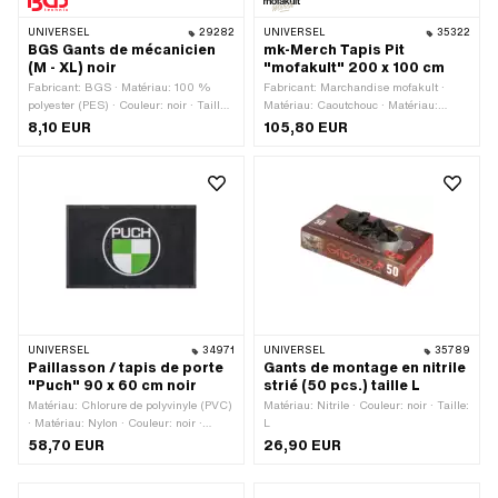
UNIVERSEL
29282
UNIVERSEL
35322
BGS Gants de mécanicien
mk-Merch Tapis Pit
(M - XL) noir
"mofakult" 200 x 100 cm
Fabricant: BGS · Matériau: 100 %
Fabricant: Marchandise mofakult ·
polyester (PES) · Couleur: noir · Taille:
Matériau: Caoutchouc · Matériau:
L · Taille: M · Taille: XL · Taille: XXL
Textile · Couleur: blanc · Couleur: noir ·
8,10 EUR
105,80 EUR
Couleur: rouge · Largeur: 1000 mm ·
Longueur totale: 2000 mm
UNIVERSEL
34971
UNIVERSEL
35789
Paillasson / tapis de porte
Gants de montage en nitrile
"Puch" 90 x 60 cm noir
strié (50 pcs.) taille L
Matériau: Chlorure de polyvinyle (PVC)
Matériau: Nitrile · Couleur: noir · Taille:
· Matériau: Nylon · Couleur: noir ·
L
Largeur: 900 mm · Longueur totale:
58,70 EUR
26,90 EUR
600 mm