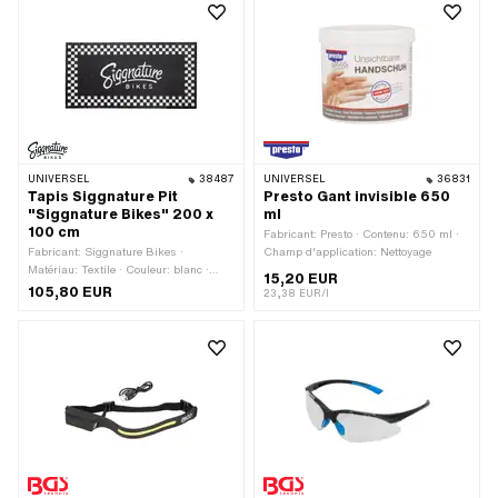
UNIVERSEL
38487
UNIVERSEL
36831
Tapis Siggnature Pit
Presto Gant invisible 650
"Siggnature Bikes" 200 x
ml
100 cm
Fabricant: Presto · Contenu: 650 ml ·
Fabricant: Siggnature Bikes ·
Champ d'application: Nettoyage
Matériau: Textile · Couleur: blanc ·
15,20 EUR
Couleur: noir · Largeur: 1000 mm ·
105,80 EUR
23,38 EUR/l
Longueur totale: 2000 mm