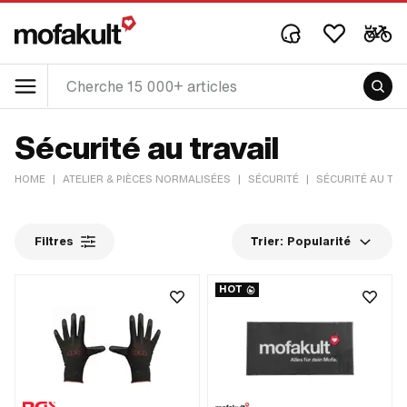
Sécurité au travail
HOME
|
ATELIER & PIÈCES NORMALISÉES
|
SÉCURITÉ
|
SÉCURITÉ AU TRA
Filtres
Trier:
Popularité
HOT