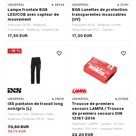
UNIVERSEL
38344
UNIVERSEL
30151
Lampe frontale BGS
BGS Lunettes de protection
LED/COB avec capteur de
transparentes incassables
mouvement
(UV)
Fabricant: BGS · Matériau:
Fabricant: BGS · Matériau visière:
Caoutchouc · Matériau: Insertion de
Polycarbonate (PC) · Couleur:
tissu · Tension: 4 V · Couleur: noir ·
transparent · Propriété du verre:
17,50 EUR
17,30 EUR
Longueur du câble: 500 mm · Champ
incassable · Champ d'application:
d'application: Accessoires d'atelier ·
Sécurité
Champ d'application: Intervention sur
- 16 %
la voie publique · Champ d'application:
Outillage électrique
UNIVERSEL
28216
UNIVERSEL
20989
IXS pantalon de travail long
Trousse de premiers
noir/gris (L)
secours LAMPA / Trousse
de premiers secours DIN
Fabricant: IXS · Matériau: Coton ·
13167-2014
Matériau: Polyester (PES) · Sexe:
Unisexe · Couleur: gris · Couleur: noir
Fabricant: LAMPA · Largeur: 50 mm ·
70,50 EUR
· Taille: L · Taille: M · Taille: S · Taille:
Hauteur: 100 mm · Longueur totale:
58,70 EUR
XL
150 mm
22,20 EUR