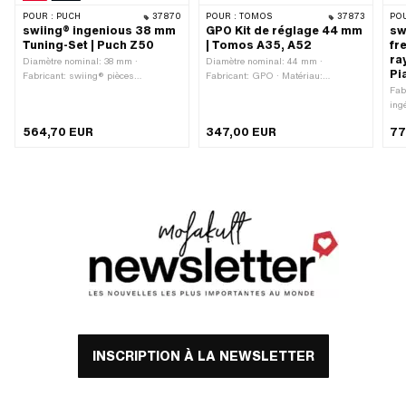
POUR :
PUCH
37870
POUR :
TOMOS
37873
POU
swiing® ingenious 38 mm
GPO Kit de réglage 44 mm
sw
Tuning-Set | Puch Z50
| Tomos A35, A52
fr
ra
Diamètre nominal: 38 mm ·
Diamètre nominal: 44 mm ·
Pi
Fabricant: swiing® pièces
Fabricant: GPO · Matériau:
ingénieuses · Matériau: Aluminium ·
Aluminium · Cylindrée: 65 ccm ·
Fab
Cylindrée: 50 ccm · Ø de l’axe du
Champ d'application: Tuning
ing
piston (B): 12 mm · Champ
Cou
564,70 EUR
347,00 EUR
77
d'application: Tuning
INSCRIPTION À LA NEWSLETTER