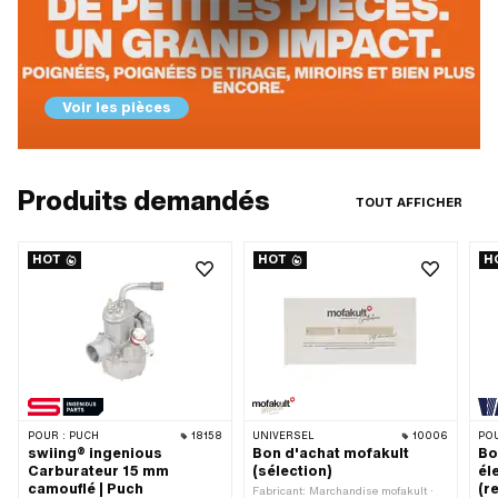
Voir les pièces
Produits demandés
TOUT AFFICHER
HOT
HOT
H
POUR :
PUCH
18158
UNIVERSEL
10006
POU
swiing® ingenious
Bon d'achat mofakult
Bo
Carburateur 15 mm
(sélection)
él
camouflé | Puch
(r
Fabricant: Marchandise mofakult ·