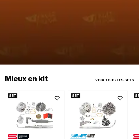
Mieux en kit
VOIR TOUS LES SETS
SET
SET
S